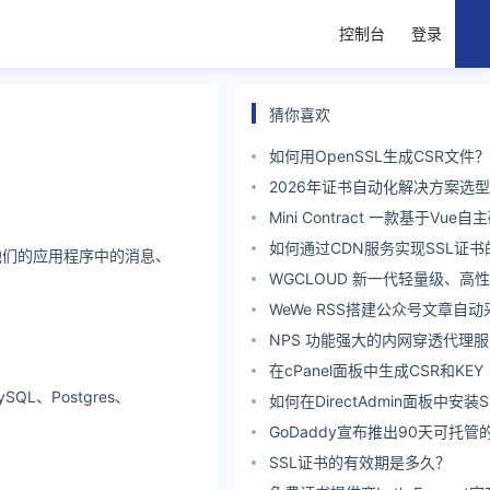
控制台
登录
猜你喜欢
如何用OpenSSL生成CSR文件？
2026年证书自动化解决方案选
Mini Contract 一款基于Vu
自主知识产权的免费开源电子合
如何通过CDN服务实现SSL证
查看他们的应用程序中的消息、
WGCLOUD 新一代轻量级、高
维监控系统
WeWe RSS搭建公众号文章自
NPS 功能强大的内网穿透代理
在cPanel面板中生成CSR和KEY
L、Postgres、
如何在DirectAdmin面板中安装
GoDaddy宣布推出90天可托管
SSL证书的有效期是多久？