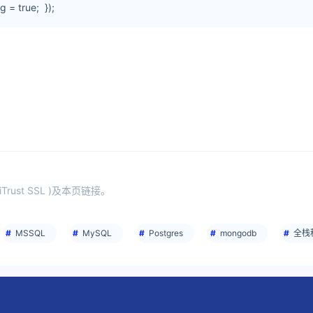
= true; });
st SSL )及本页链接。
MSSQL
MySQL
Postgres
mongodb
全栈