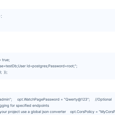
务：
 true;
se=testDb;User Id=postgres;Password=root;";
 });
admin"; opt.WatchPagePassword = "Qwerty@123"; //Optional
ogging for specified endpoints
your project use a global json converter opt.CorsPolicy = "MyCorsP