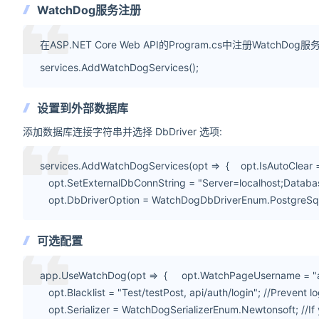
WatchDog服务注册
在ASP.NET Core Web API的Program.cs中注册WatchDog服
services.AddWatchDogServices();
设置到外部数据库
添加数据库连接字符串并选择 DbDriver 选项:
services.AddWatchDogServices(opt => { opt.IsAutoClear =
opt.SetExternalDbConnString = "Server=localhost;Databa
opt.DbDriverOption = WatchDogDbDriverEnum.PostgreSql;
可选配置
app.UseWatchDog(opt => { opt.WatchPageUsername = "
opt.Blacklist = "Test/testPost, api/auth/login"; //Prevent l
opt.Serializer = WatchDogSerializerEnum.Newtonsoft; //If 