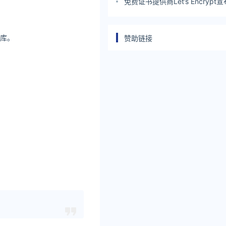
免费证书提供商Let’s Encryp
短期证书和IP证书 但也存在缺陷
据库。
赞助链接