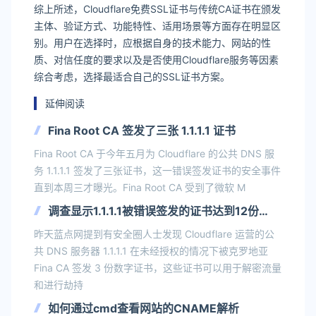
综上所述，Cloudflare免费SSL证书与传统CA证书在颁发
主体、验证方式、功能特性、适用场景等方面存在明显区
别。用户在选择时，应根据自身的技术能力、网站的性
质、对信任度的要求以及是否使用Cloudflare服务等因素
综合考虑，选择最适合自己的SSL证书方案。
延伸阅读
Fina Root CA 签发了三张 1.1.1.1 证书
Fina Root CA 于今年五月为 Cloudflare 的公共 DNS 服
务 1.1.1.1 签发了三张证书，这一错误签发证书的安全事件
直到本周三才曝光。Fina Root CA 受到了微软 M
调查显示1.1.1.1被错误签发的证书达到12份
Cloudflare承认未能关注CT日志
昨天蓝点网提到有安全圈人士发现 Cloudflare 运营的公
共 DNS 服务器 1.1.1.1 在未经授权的情况下被克罗地亚
Fina CA 签发 3 份数字证书，这些证书可以用于解密流量
和进行劫持
如何通过cmd查看网站的CNAME解析