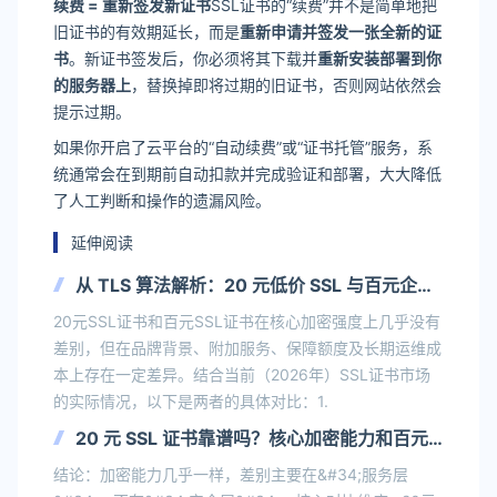
续费 = 重新签发新证书
SSL证书的“续费”并不是简单地把
旧证书的有效期延长，而是
重新申请并签发一张全新的证
书
。新证书签发后，你必须将其下载并
重新安装部署到你
的服务器上
，替换掉即将过期的旧证书，否则网站依然会
提示过期。
如果你开启了云平台的“自动续费”或“证书托管”服务，系
统通常会在到期前自动扣款并完成验证和部署，大大降低
了人工判断和操作的遗漏风险。
延伸阅读
从 TLS 算法解析：20 元低价 SSL 与百元企业
证书加密底层无区别
20元SSL证书和百元SSL证书在核心加密强度上几乎没有
差别，但在品牌背景、附加服务、保障额度及长期运维成
本上存在一定差异。结合当前（2026年）SSL证书市场
的实际情况，以下是两者的具体对比：1.
20 元 SSL 证书靠谱吗？核心加密能力和百元
证书并无区别
结论：加密能力几乎一样，差别主要在&#34;服务层