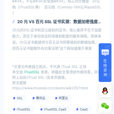
&#34;，不在&#34;安全层&#34;。核心对比维度 20元
档（iTrustSSL等） 百元档（Comodo 169元/RapidSSL
1
20 元 VS 百元 SSL 证书实测：数据加密强度不
存在本质差距
20元的SSL证书和百元级别的证书，核心差异不在于加密
能力，而在于身份验证的深度和配套的服务保障。简单来
说，20元证书能提供与百元证书同等级别的数据加密，
但百元证书能额外向访客证明“这个网站是属于某家
在
线
*文章为作者独立观点，不代表 iTrust SSL 立场
咨
本文由
iTrustSSL
发表，转载此文章须经作者同意，并请
询
附上出处(iTrust SSL )及本页链接。
原文链接
https://www.itrustssl.cn/column/wiki/357.html
SSL
腾讯云
阿里云
iTrustSSL
iTrustSSL CaaS
CaaS