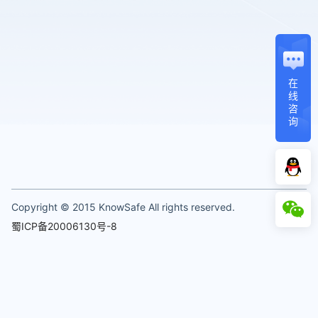
在
线
咨
询
Copyright © 2015 KnowSafe All rights reserved.
蜀ICP备20006130号-8