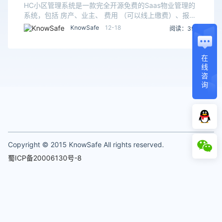
理系统
HC小区管理系统是一款完全开源免费的Saas物业管理的
系统，包括 房产、业主、 费用 （可以线上缴费）、报修
（可以线上报修）、投诉建议、采购、巡检、停车、门
KnowSafe
12-18
阅读：395
径、道闸、监控、工作流、问卷和公告等功能。物
在
线
咨
询
Copyright © 2015 KnowSafe All rights reserved.
蜀ICP备20006130号-8