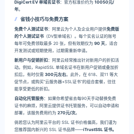
DigiCert EV 单域名证书
：官方标准价约为
10050元/
年
。
省钱小技巧与免费方案
免费个人测试证书
：阿里云为个人及企业用户提供
免费版
的个人测试证书
（DV型单域名）。每个实名认证的账号
每年可免费领取最多 20 张，但有效期仅为
90 天
，适合
开发测试或短期使用，过期需重新申请。
新用户与促销折扣
：阿里云经常推出针对新用户的折扣活
动。例如，RapidSSL 单域名证书在新用户促销或叠加折
扣后，有时仅需
300元左右
。此外，在 618、双11 等大
促节点，或购买“云服务器+SSL证书”的组合套餐，往往
能享受更低的折扣。
自动化托管服务
：如果你希望省去每90天手动替换免费
证书的麻烦，阿里云提供证书托管服务，可以自动申请和
部署，该服务费用约为
270元/次
。
倘若您认为阿里云平台的 SSL 证书价格偏高，我们谨为
您推荐国内新兴的 SSL 证书品牌——
iTrustSSL 证书。