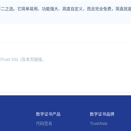
对是你的不二之选。它简单易用、功能强大、高度自定义，而且完全免费，简直
st SSL )及本页链接。
数字证书产品
数字证书品牌
代码签名
TrustAsia