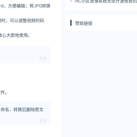
HC小区管理系统完全开源免费
rd，方便编辑；将JPG转换
理系统
频时，可以调整视频的码
赞助链接
以放心大胆地使用。
文件。
重命名、转换后删除原文