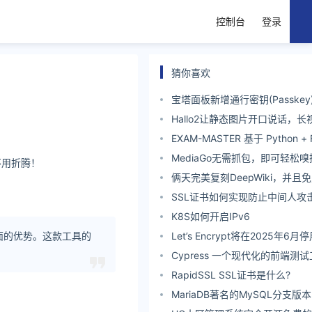
控制台
登录
猜你喜欢
宝塔面板新增通行密钥(Passkey
账号和密码即可快速登录
Hallo2让静态图片开口说话，
力
EXAM-MASTER 基于 Python +
现的全平台在线刷题系统
MediaGo无需抓包，即可轻松
不用折腾！
俩天完美复刻DeepWiki，并且
SSL证书如何实现防止中间人攻击
K8S如何开启IPv6
方面的优势。这款工具的
Let’s Encrypt将在2025年
件通知
Cypress 一个现代化的前端测
RapidSSL SSL证书是什么?
MariaDB著名的MySQL分支版本